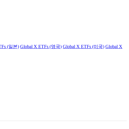
ETFs (일본)
Global X ETFs (영국)
Global X ETFs (미국)
Global X