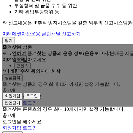
부정청탁 및 금품 수수 등 위반
기타 위법부당행위 등
※ 신고내용은 IP추적 방지시스템을 갖춘 외부의 신고시스템(
미래에셋자산운용 클린채널 신고하기
닫기
즐겨찾는 상품
즐겨찾기
로그인하여 즐겨찾는 상품의 운용 정보(운용보고서/분배금 지급
상품
이메일로 받아보세요.
콘텐츠
*마케팅 수신 동의자에 한함
상품검색
즐겨찾는 상품의 경우 최대 10개까지만 설정 가능합니다.
총
0
개
회원가입
로그인
로그인을 해주세요.
회원가입
로그인
팝업닫기
즐겨찾는 콘텐츠의 경우 최대 10개까지만 설정 가능합니다.
총
0
개
로그인을 해주세요.
회원가입
로그인