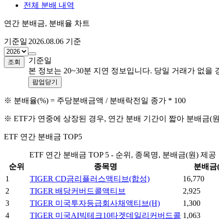
전체 분배 내역
연간 분배금, 분배율 차트
기준일
2026.08.06
기준
기준일
조회
본 정보는 20~30분 지연 정보입니다. 당일 거래가 없
팝업닫기
※ 분배율(%) = 주당분배금액 / 분배락전일 종가 * 100
※ ETF가 연중에 상장된 경우, 연간 분배 기간이 짧아 분배금(
ETF 연간 분배금 TOP5
ETF 연간 분배금 TOP 5 - 순위, 종목명, 분배금(원) 제공
순위
종목명
분배금(
1
TIGER CD금리플러스액티브(합성)
16,770
2
TIGER 배당커버드콜액티브
2,925
3
TIGER 미국투자등급회사채액티브(H)
1,300
4
TIGER 미국AI빅테크10타겟데일리커버드콜
1,063