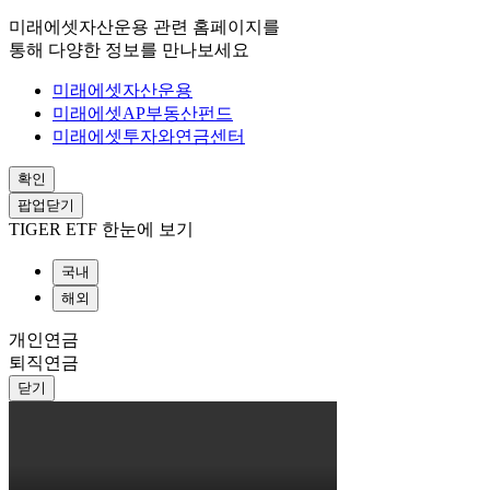
미래에셋자산운용 관련 홈페이지를
통해 다양한 정보를 만나보세요
미래에셋자산운용
미래에셋AP부동산펀드
미래에셋투자와연금센터
확인
팝업닫기
TIGER ETF 한눈에 보기
국내
해외
개인연금
퇴직연금
닫기