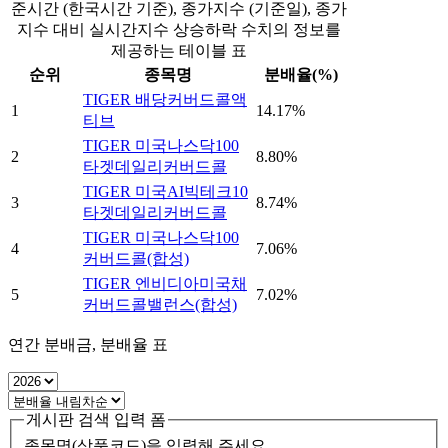
준시간 (한국시간 기준), 종가지수 (기준일), 종가
지수 대비 실시간지수 상승하락 수치의 정보를
제공하는 테이블 표
순위
종목명
분배율(%)
TIGER 배당커버드콜액
1
14.17%
티브
TIGER 미국나스닥100
2
8.80%
타겟데일리커버드콜
TIGER 미국AI빅테크10
3
8.74%
타겟데일리커버드콜
TIGER 미국나스닥100
4
7.06%
커버드콜(합성)
TIGER 엔비디아미국채
5
7.02%
커버드콜밸런스(합성)
연간 분배금, 분배율 표
게시판 검색 입력 폼
종목명(상품코드)을 입력해 주세요.