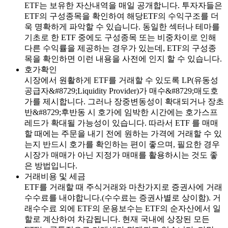
ETF는 보유한 자산내역을 매일 공개합니다. 투자자들은
ETF의 구성종목을 확인하여 해당ETF의 수익구조를 더
욱 명확하게 파악할 수 있습니다. 동일한 섹터나 테마를
기초로 한 ETF 중에도 구성종목 또는 비중차이로 인해
다른 수익률을 제공하는 경우가 있는데, ETF의 구성종
목을 확인하면 이런 내용을 사전에 인지 할 수 있습니다.
호가확인
시장에서 원활하게 ETF를 거래할 수 있도록 LP(유동성
공급자&#8729;Liquidity Provider)가 매수&#8729;매도호
가를 제시합니다. 그러나 장중변동성이 확대되거나 장초
반&#8729;후반동 시 호가에 임박한 시간에는 호가스프
레드가 확대될 가능성이 있습니다. 따라서 ETF 를 매매
할 때에는 주문을 내기 전에 원하는 가격에 거래할 수 있
는지 반드시 호가를 확인하는 편이 좋으며, 필요한 경우
시장가 매매가 아닌 지정가 매매를 활용하시는 것도 좋
은 방법입니다.
거래비용 및 세금
ETF를 거래할 때 주식거래와 마찬가지로 증권사에 거래
수수료를 내야합니다.(수수료는 증권사별로 상이함). 거
래수수료 외에 ETF의 운용보수는 ETF의 순자산에서 일
할로 계산하여 차감됩니다. 현재 국내에 상장된 모든