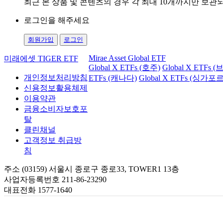
최근 본 상품 및 콘텐츠의 경우 각 최대 10개까지만 보
로그인을 해주세요
회원가입
로그인
Mirae Asset Global ETF
미래에셋 TIGER ETF
Global X ETFs (호주)
Global X ETFs 
개인정보처리방침
ETFs (캐나다)
Global X ETFs (싱가포르
신용정보활용체제
이용약관
금융소비자보호포
탈
클린채널
고객정보 취급방
침
주소 (03159) 서울시 종로구 종로33, TOWER1 13층
사업자등록번호 211-86-23290
대표전화 1577-1640