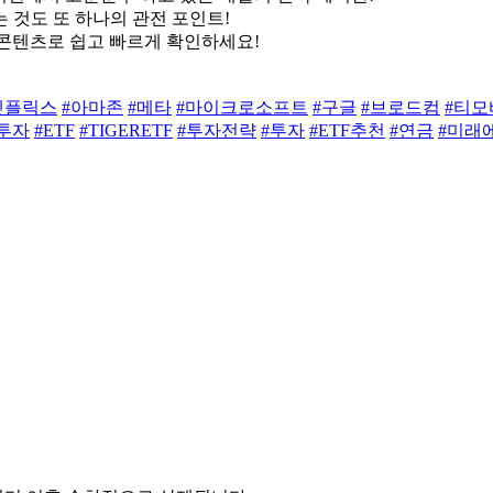
 것도 또 하나의 관전 포인트!
AI 콘텐츠로 쉽고 빠르게 확인하세요!
넷플릭스
#아마존
#메타
#마이크로소프트
#구글
#브로드컴
#티모
I투자
#ETF
#TIGERETF
#투자전략
#투자
#ETF추천
#연금
#미래