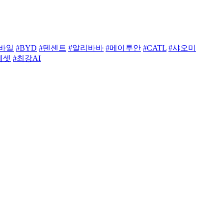
바일
#BYD
#텐센트
#알리바바
#메이투안
#CATL
#샤오미
에셋
#최강AI