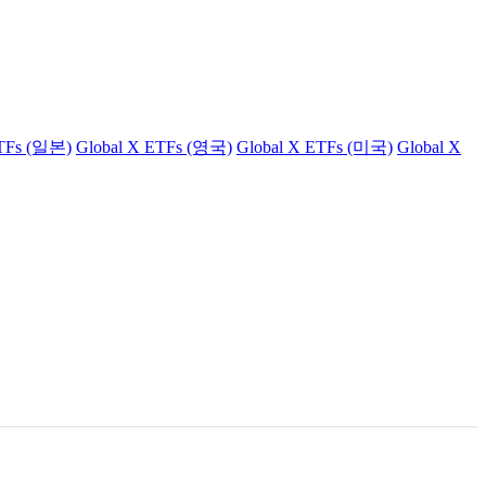
ETFs (일본)
Global X ETFs (영국)
Global X ETFs (미국)
Global X