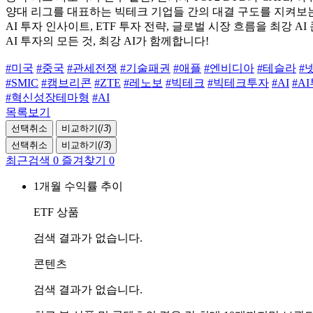
양대 리그를 대표하는 빅테크 기업들 간의 대결 구도를 지켜보는
AI 투자 인사이트, ETF 투자 전략, 글로벌 시장 흐름을 최강 
AI 투자의 모든 것, 최강 AI가 함께합니다!
#미국
#중국
#관세전쟁
#기술패권
#애플
#엔비디아
#테슬라
#
#SMIC
#캠브리콘
#ZTE
#레노보
#빅테크
#빅테크투자
#AI
#A
#혁신성장테마형
#AI
목록보기
선택취소
비교하기(
/
3
)
선택취소
비교하기(
/
3
)
최근검색
0
즐겨찾기
0
1개월 수익률 추이
ETF 상품
검색 결과가 없습니다.
콘텐츠
검색 결과가 없습니다.