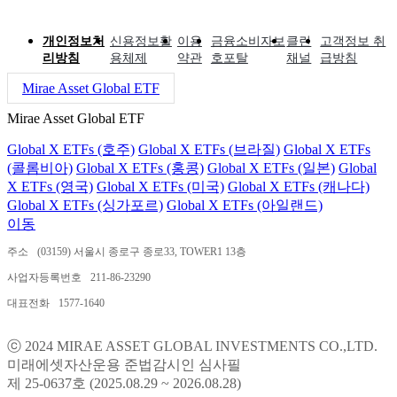
개인정보처
신용정보활
이용
금융소비자보
클린
고객정보 취
리방침
용체제
약관
호포탈
채널
급방침
Mirae Asset Global ETF
Mirae Asset Global ETF
Global X ETFs (호주)
Global X ETFs (브라질)
Global X ETFs
(콜롬비아)
Global X ETFs (홍콩)
Global X ETFs (일본)
Global
X ETFs (영국)
Global X ETFs (미국)
Global X ETFs (캐나다)
Global X ETFs (싱가포르)
Global X ETFs (아일랜드)
이동
주소
(03159) 서울시 종로구 종로33, TOWER1 13층
사업자등록번호
211-86-23290
대표전화
1577-1640
ⓒ 2024 MIRAE ASSET GLOBAL INVESTMENTS CO.,LTD.
미래에셋자산운용 준법감시인 심사필
제 25-0637호 (2025.08.29 ~ 2026.08.28)