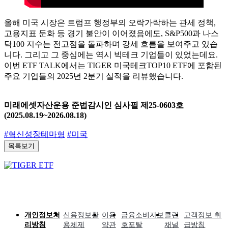
올해 미국 시장은 트럼프 행정부의 오락가락하는 관세 정책,
고용지표 둔화 등 경기 불안이 이어졌음에도, S&P500과 나스
닥100 지수는 전고점을 돌파하며 강세 흐름을 보여주고 있습
니다. 그리고 그 중심에는 역시 빅테크 기업들이 있었는데요.
이번 ETF TALK에서는 TIGER 미국테크TOP10 ETF에 포함된
주요 기업들의 2025년 2분기 실적을 리뷰했습니다.
미래에셋자산운용 준법감시인 심사필 제25-0603호
(2025.08.19~2026.08.18)
#혁신성장테마형
#미국
목록보기
개인정보처
신용정보활
이용
금융소비자보
클린
고객정보 취
리방침
용체제
약관
호포탈
채널
급방침