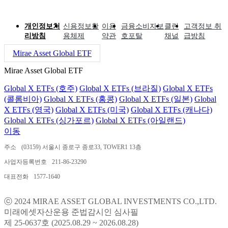
개인정보처
신용정보활
이용
금융소비자보
클린
고객정보 취
리방침
용체제
약관
호포탈
채널
급방침
Mirae Asset Global ETF
Mirae Asset Global ETF
Global X ETFs (호주)
Global X ETFs (브라질)
Global X ETFs
(콜롬비아)
Global X ETFs (홍콩)
Global X ETFs (일본)
Global
X ETFs (영국)
Global X ETFs (미국)
Global X ETFs (캐나다)
Global X ETFs (싱가포르)
Global X ETFs (아일랜드)
이동
주소
(03159) 서울시 종로구 종로33, TOWER1 13층
사업자등록번호
211-86-23290
대표전화
1577-1640
ⓒ 2024 MIRAE ASSET GLOBAL INVESTMENTS CO.,LTD.
미래에셋자산운용 준법감시인 심사필
제 25-0637호 (2025.08.29 ~ 2026.08.28)