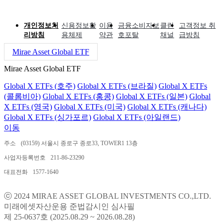
개인정보처
신용정보활
이용
금융소비자보
클린
고객정보 취
리방침
용체제
약관
호포탈
채널
급방침
Mirae Asset Global ETF
Mirae Asset Global ETF
Global X ETFs (호주)
Global X ETFs (브라질)
Global X ETFs
(콜롬비아)
Global X ETFs (홍콩)
Global X ETFs (일본)
Global
X ETFs (영국)
Global X ETFs (미국)
Global X ETFs (캐나다)
Global X ETFs (싱가포르)
Global X ETFs (아일랜드)
이동
주소
(03159) 서울시 종로구 종로33, TOWER1 13층
사업자등록번호
211-86-23290
대표전화
1577-1640
ⓒ 2024 MIRAE ASSET GLOBAL INVESTMENTS CO.,LTD.
미래에셋자산운용 준법감시인 심사필
제 25-0637호 (2025.08.29 ~ 2026.08.28)