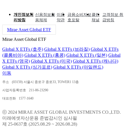
개인정보처
신용정보활
이용
금융소비자보
클린
고객정보 취
리방침
용체제
약관
호포탈
채널
급방침
Mirae Asset Global ETF
Mirae Asset Global ETF
Global X ETFs (호주)
Global X ETFs (브라질)
Global X ETFs
(콜롬비아)
Global X ETFs (홍콩)
Global X ETFs (일본)
Global
X ETFs (영국)
Global X ETFs (미국)
Global X ETFs (캐나다)
Global X ETFs (싱가포르)
Global X ETFs (아일랜드)
이동
주소
(03159) 서울시 종로구 종로33, TOWER1 13층
사업자등록번호
211-86-23290
대표전화
1577-1640
ⓒ 2024 MIRAE ASSET GLOBAL INVESTMENTS CO.,LTD.
미래에셋자산운용 준법감시인 심사필
제 25-0637호 (2025.08.29 ~ 2026.08.28)