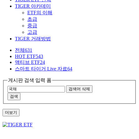
TIGER 아카데미
ETF의 이해
초급
중급
고급
TIGER 거래방법
전체
631
HOT ETF
543
액티브 ETF
24
스마트 타이거 Live 자료
64
게시판 검색 입력 폼
검색어 삭제
검색
더보기