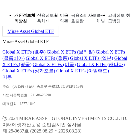
개인정보처
신용정보활
이용
금융소비자보
클린
고객정보 취
리방침
용체제
약관
호포탈
채널
급방침
Mirae Asset Global ETF
Mirae Asset Global ETF
Global X ETFs (호주)
Global X ETFs (브라질)
Global X ETFs
(콜롬비아)
Global X ETFs (홍콩)
Global X ETFs (일본)
Global
X ETFs (영국)
Global X ETFs (미국)
Global X ETFs (캐나다)
Global X ETFs (싱가포르)
Global X ETFs (아일랜드)
이동
주소
(03159) 서울시 종로구 종로33, TOWER1 13층
사업자등록번호
211-86-23290
대표전화
1577-1640
ⓒ 2024 MIRAE ASSET GLOBAL INVESTMENTS CO.,LTD.
미래에셋자산운용 준법감시인 심사필
제 25-0637호 (2025.08.29 ~ 2026.08.28)