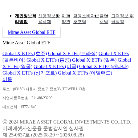
개인정보처
신용정보활
이용
금융소비자보
클린
고객정보 취
리방침
용체제
약관
호포탈
채널
급방침
Mirae Asset Global ETF
Mirae Asset Global ETF
Global X ETFs (호주)
Global X ETFs (브라질)
Global X ETFs
(콜롬비아)
Global X ETFs (홍콩)
Global X ETFs (일본)
Global
X ETFs (영국)
Global X ETFs (미국)
Global X ETFs (캐나다)
Global X ETFs (싱가포르)
Global X ETFs (아일랜드)
이동
주소
(03159) 서울시 종로구 종로33, TOWER1 13층
사업자등록번호
211-86-23290
대표전화
1577-1640
ⓒ 2024 MIRAE ASSET GLOBAL INVESTMENTS CO.,LTD.
미래에셋자산운용 준법감시인 심사필
제 25-0637호 (2025.08.29 ~ 2026.08.28)