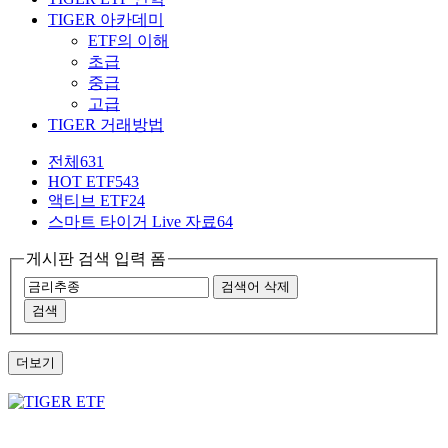
TIGER 아카데미
ETF의 이해
초급
중급
고급
TIGER 거래방법
전체
631
HOT ETF
543
액티브 ETF
24
스마트 타이거 Live 자료
64
게시판 검색 입력 폼
검색어 삭제
검색
더보기