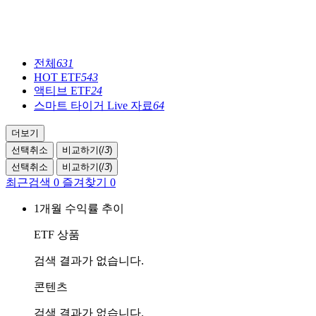
전체
631
HOT ETF
543
액티브 ETF
24
스마트 타이거 Live 자료
64
더보기
선택취소
비교하기(
/
3
)
선택취소
비교하기(
/
3
)
최근검색
0
즐겨찾기
0
1개월 수익률 추이
ETF 상품
검색 결과가 없습니다.
콘텐츠
검색 결과가 없습니다.