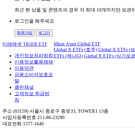
최근 본 상품 및 콘텐츠의 경우 각 최대 10개까지만 보
로그인을 해주세요
회원가입
로그인
Mirae Asset Global ETF
미래에셋 TIGER ETF
Global X ETFs (호주)
Global X ETFs 
개인정보처리방침
ETFs (캐나다)
Global X ETFs (싱가포르
신용정보활용체제
이용약관
금융소비자보호포
탈
클린채널
고객정보 취급방
침
주소 (03159) 서울시 종로구 종로33, TOWER1 13층
사업자등록번호 211-86-23290
대표전화 1577-1640