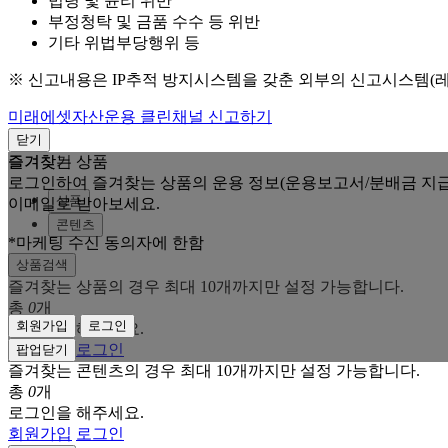
법령 및 윤리 위반
부정청탁 및 금품 수수 등 위반
기타 위법부당행위 등
※ 신고내용은 IP추적 방지시스템을 갖춘 외부의 신고시스템(
미래에셋자산운용 클린채널 신고하기
닫기
즐겨찾는 상품
즐겨찾기
로그인하여 즐겨찾는 상품의 운용 정보(운용보고서/분배금 지급
상품
이메일로 받아보세요.
콘텐츠
*마케팅 수신 동의자에 한함
상품검색
즐겨찾는 상품의 경우 최대 10개까지만 설정 가능합니다.
총
0
개
회원가입
로그인
로그인을 해주세요.
회원가입
로그인
팝업닫기
즐겨찾는 콘텐츠의 경우 최대 10개까지만 설정 가능합니다.
총
0
개
로그인을 해주세요.
회원가입
로그인