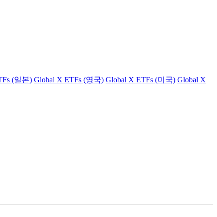
ETFs (일본)
Global X ETFs (영국)
Global X ETFs (미국)
Global X