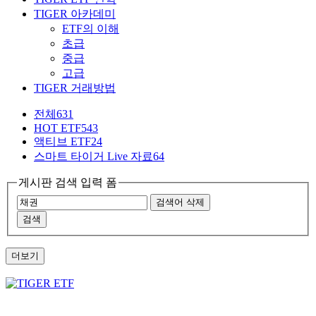
TIGER 아카데미
ETF의 이해
초급
중급
고급
TIGER 거래방법
전체
631
HOT ETF
543
액티브 ETF
24
스마트 타이거 Live 자료
64
게시판 검색 입력 폼
검색어 삭제
검색
더보기