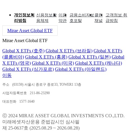
개인정보처
신용정보활
이용
금융소비자보
클린
고객정보 취
리방침
용체제
약관
호포탈
채널
급방침
Mirae Asset Global ETF
Mirae Asset Global ETF
Global X ETFs (호주)
Global X ETFs (브라질)
Global X ETFs
(콜롬비아)
Global X ETFs (홍콩)
Global X ETFs (일본)
Global
X ETFs (영국)
Global X ETFs (미국)
Global X ETFs (캐나다)
Global X ETFs (싱가포르)
Global X ETFs (아일랜드)
이동
주소
(03159) 서울시 종로구 종로33, TOWER1 13층
사업자등록번호
211-86-23290
대표전화
1577-1640
ⓒ 2024 MIRAE ASSET GLOBAL INVESTMENTS CO.,LTD.
미래에셋자산운용 준법감시인 심사필
제 25-0637호 (2025.08.29 ~ 2026.08.28)