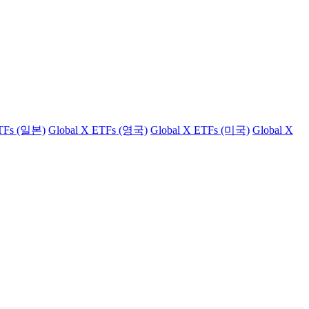
ETFs (일본)
Global X ETFs (영국)
Global X ETFs (미국)
Global X