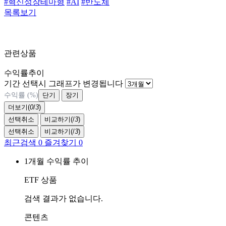
#혁신성장테마형
#AI
#반도체
목록보기
관련상품
수익률추이
기간 선택시 그래프가 변경됩니다
수익률 (%)
단기
장기
더보기(
0
/
3
)
선택취소
비교하기(
/
3
)
선택취소
비교하기(
/
3
)
최근검색
0
즐겨찾기
0
1개월 수익률 추이
ETF 상품
검색 결과가 없습니다.
콘텐츠