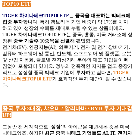
TOP10 ETF
TIGER
차이나테크TOP10 ETF
는
중국을 대표하는 빅테크에
집중 투자
합니다. 특히 캠브리콘 기업 비중이 약 17%를 차지
하고 있어 성장의 수혜를 제대로 누릴 수 있는 상품이에요.
TIGER
차이나테크TOP10 ETF는 중국, 홍콩, 미국 거래소에 상
장된
중국 기술주 10종목을 선별해 편입
합니다.
전기차(EV), 인공지능(AI), 의료기기, 전자 및 전기 장비/기기,
컴퓨터 하드웨어 및 통신, 반도체, 소프트웨어 및 플랫폼, 로봇
및 산업 자동화, 글로벌 전자상거래 분야의 대표 기업들이 빠
짐없이 포함되어 있어요.
정부의 전폭적인 지지를 업고 중장기
적으로 성장할 중국 빅테크 기업에 투자하고 싶다면,
TIGER
차이나테크TOP10 ETF
가 효과적인 투자 대안이 될 수 있습니
다.
중국 투자 3대장, 샤오미 / 알리바바 / BYD 투자 기대감
UP!
그동안 전 세계적으로 ‘
성장
’의 아이콘을 대변해온 것은 미국
빅테크였죠. 하지만
최근 중국 빅테크 기업들도 AI, IT, 전기차