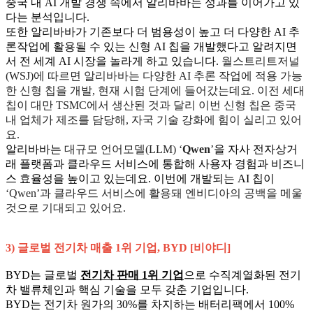
중국 내 AI 개발 경쟁 속에서 알리바바는 성과를 이어가고 있
다는 분석입니다.
또한 알리바바가 기존보다 더 범용성이 높고 더 다양한 AI 추
론작업에 활용될 수 있는 신형 AI 칩을 개발했다고 알려지면
서 전 세계 AI 시장을 놀라게 하고 있습니다.
월스트리트저널
(WSJ)에 따르면 알리바바는 다양한 AI 추론 작업에 적용 가능
한 신형 칩을 개발, 현재 시험 단계에 들어갔는데요. 이전 세대
칩이 대만 TSMC에서 생산된 것과 달리 이번 신형 칩은 중국
내 업체가 제조를 담당해, 자국 기술 강화에 힘이 실리고 있어
요.
알리바바는
대규모 언어모델(LLM) ‘
Qwen
’
을 자사 전자상거
래 플랫폼과 클라우드 서비스에 통합해 사용자 경험과 비즈니
스 효율성을 높이고 있는데요. 이번에 개발되는 AI 칩이
‘Qwen’과 클라우드 서비스에 활용돼 엔비디아의 공백을 메울
것으로 기대되고 있어요.
3)
글로벌 전기차 매출 1위 기업, BYD [비야디]
BYD
는 글로벌
전기차 판매 1위 기업
으로 수직계열화된 전기
차 밸류체인과 핵심 기술을 모두 갖춘 기업입니다.
BYD
는 전기차 원가의 30%를 차지하는 배터리팩에서 100%