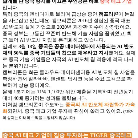
날개를 단 중국 증시를 이끄는 주인공은 바로
중국 테크 기업
입니다.
특히
중국의 엔비디아
로 불리며 급상승 중인
캠프리콘
이 눈길
을 사로잡고 있는데요. 캠브리콘은 2016년 설립된 중국 대표
AI 반도체 설계 기업으로 2020년 과창판 지수에 상장했어요.
중국 정부는 그동안 꾸준히 반도체 기술 자립을 꿈꿔왔고, 최
근 들어 AI 반도체 자립을 본격화하고 있습니다.
일례로 8월 18일
중국은 공공 데이터센터에 사용되는 AI 반도
체의 50%를 중국 기업들의 칩으로 채우라고 지시
했어요. 실제
로 중국 기술 기업들은 자국의 AI 반도체 칩 적용에 적극 나서
는 분위기입니다.
캠브리콘은 최근 클라우드·데이터센터용 AI 반도체 칩 사업을
확장하면서 알라바바, 텐센트, 딥시크 등을 주요 고객으로 확
보하며 상승 중이에요.
올해 1분기에는 11억 1,100만 위안 매출을 기록하며 전년동기
대비 40배 증가하는 성과를 올렸습니다.
이처럼 캠브리콘이 주도하는
중국의 AI 반도체 자립화가 가속
화
되면서, 중국 테크 기업 투자에 관심이 쏠리고 있어요.
(*
과거
의 성과는 미래의 수익을 보장하지 않습니다)
중국 AI 테크 기업에 집중 투자하는 TIGER 중국테크