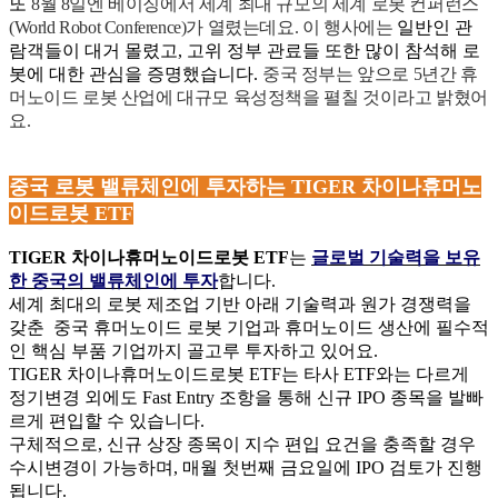
또
8
월 8일엔 베이징에서 세계 최대 규모의 세계 로봇 컨퍼런스
(World Robot Conference)가 열렸는데요. 이 행사에는
일반인 관
람객들이 대거 몰렸고, 고위 정부 관료들 또한 많이 참석해 로
봇에 대한 관심을 증명했습니다.
중국 정부는 앞으로 5년간 휴
머노이드 로봇 산업에 대규모 육성정책을 펼칠 것이라고 밝혔어
요.
중국 로봇 밸류체인에 투자하는 TIGER 차이나휴머노
이드로봇 ETF
TIGER
차이나휴머노이드로봇 ETF
는
글로벌 기술력을 보유
한 중국의 밸류체인에 투자
합니다.
세계 최대의 로봇 제조업 기반 아래 기술력과 원가 경쟁력을
갖춘 중국 휴머노이드 로봇 기업과 휴머노이드 생산에 필수적
인 핵심 부품 기업까지 골고루 투자하고 있어요.
TIGER
차이나휴머노이드로봇 ETF는 타사 ETF와는 다르게
정기변경 외에도 Fast Entry 조항을 통해
신규 IPO 종목을 발빠
르게 편입할 수 있습니다.
구체적으로, 신규 상장 종목이 지수 편입 요건을 충족할 경우
수시변경이 가능하며, 매월 첫번째 금요일에 IPO 검토가 진행
됩니다.