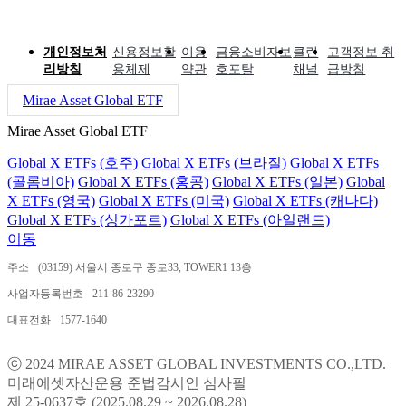
개인정보처
신용정보활
이용
금융소비자보
클린
고객정보 취
리방침
용체제
약관
호포탈
채널
급방침
Mirae Asset Global ETF
Mirae Asset Global ETF
Global X ETFs (호주)
Global X ETFs (브라질)
Global X ETFs
(콜롬비아)
Global X ETFs (홍콩)
Global X ETFs (일본)
Global
X ETFs (영국)
Global X ETFs (미국)
Global X ETFs (캐나다)
Global X ETFs (싱가포르)
Global X ETFs (아일랜드)
이동
주소
(03159) 서울시 종로구 종로33, TOWER1 13층
사업자등록번호
211-86-23290
대표전화
1577-1640
ⓒ 2024 MIRAE ASSET GLOBAL INVESTMENTS CO.,LTD.
미래에셋자산운용 준법감시인 심사필
제 25-0637호 (2025.08.29 ~ 2026.08.28)