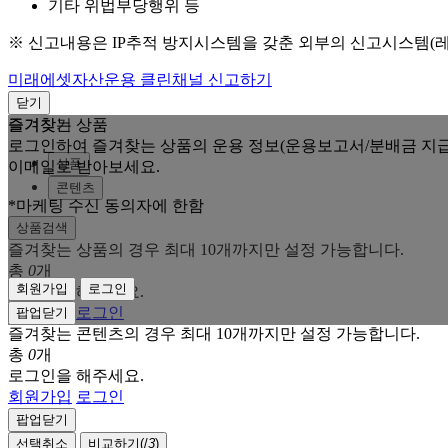
기타 위법부당행위 등
※ 신고내용은 IP추적 방지시스템을 갖춘 외부의 신고시스템(
미래에셋자산운용 클린채널 신고하기
닫기
즐겨찾는 상품
즐겨찾기
로그인하여 즐겨찾는 상품의 운용 정보(운용보고서/분배금 지급
상품
이메일로 받아보세요.
콘텐츠
*마케팅 수신 동의자에 한함
상품검색
즐겨찾는 상품의 경우 최대 10개까지만 설정 가능합니다.
총
0
개
회원가입
로그인
로그인을 해주세요.
회원가입
로그인
팝업닫기
즐겨찾는 콘텐츠의 경우 최대 10개까지만 설정 가능합니다.
총
0
개
로그인을 해주세요.
회원가입
로그인
팝업닫기
선택취소
비교하기(
/
3
)