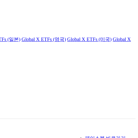
ETFs (일본)
Global X ETFs (영국)
Global X ETFs (미국)
Global X