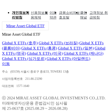
개인정보처
신용정보활
이용
금융소비자보
클린
고객정보 취
리방침
용체제
약관
호포탈
채널
급방침
Mirae Asset Global ETF
Mirae Asset Global ETF
Global X ETFs (호주)
Global X ETFs (브라질)
Global X ETFs
(콜롬비아)
Global X ETFs (홍콩)
Global X ETFs (일본)
Global
X ETFs (영국)
Global X ETFs (미국)
Global X ETFs (캐나다)
Global X ETFs (싱가포르)
Global X ETFs (아일랜드)
이동
주소
(03159) 서울시 종로구 종로33, TOWER1 13층
사업자등록번호
211-86-23290
대표전화
1577-1640
ⓒ 2024 MIRAE ASSET GLOBAL INVESTMENTS CO.,LTD.
미래에셋자산운용 준법감시인 심사필
제 25-0637호 (2025.08.29 ~ 2026.08.28)