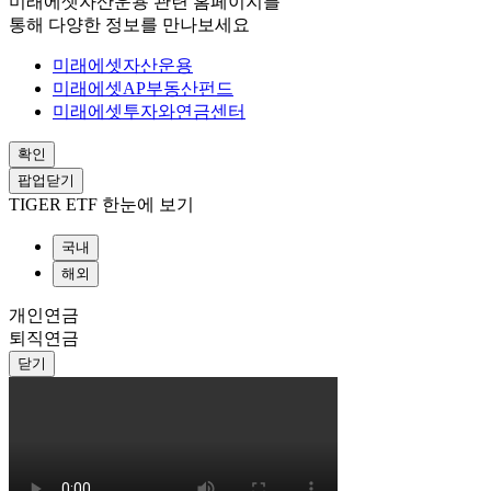
미래에셋자산운용 관련 홈페이지를
통해 다양한 정보를 만나보세요
미래에셋자산운용
미래에셋AP부동산펀드
미래에셋투자와연금센터
확인
팝업닫기
TIGER ETF 한눈에 보기
국내
해외
개인연금
퇴직연금
닫기