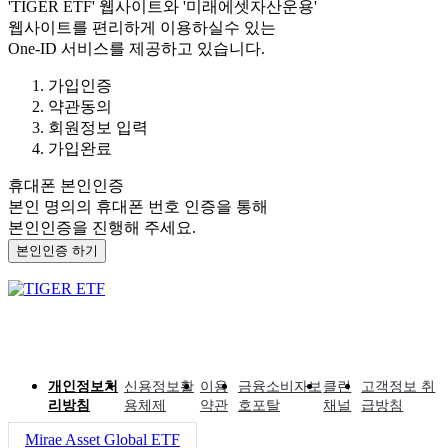
'TIGER ETF'
웹사이트와
'미래에셋자산운용'
웹사이트를 편리하게 이용하실수 있는
One-ID 서비스를 제공하고 있습니다.
가입인증
약관동의
회원정보 입력
가입완료
휴대폰 본인인증
본인 명의의 휴대폰 번호 인증을 통해
본인인증을 진행해 주세요.
본인인증 하기
개인정보처
신용정보활
이용
금융소비자보
클린
고객정보 취
리방침
용체제
약관
호포탈
채널
급방침
Mirae Asset Global ETF