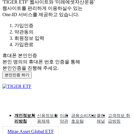
'TIGER ETF'
웹사이트와
'미래에셋자산운용'
웹사이트를 편리하게 이용하실수 있는
One-ID 서비스를 제공하고 있습니다.
가입인증
약관동의
회원정보 입력
가입완료
휴대폰 본인인증
본인 명의의 휴대폰 번호 인증을 통해
본인인증을 진행해 주세요.
본인인증 하기
개인정보처
신용정보활
이용
금융소비자보
클린
고객정보 취
리방침
용체제
약관
호포탈
채널
급방침
Mirae Asset Global ETF