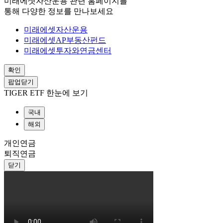
미래에셋자산운용 관련 홈페이지를
통해 다양한 정보를 만나보세요
미래에셋자산운용
미래에셋AP부동산펀드
미래에셋투자와연금센터
확인
팝업닫기
TIGER ETF 한눈에 보기
국내
해외
개인연금
퇴직연금
닫기