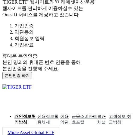
'TIGER ETF'
웹사이트와
'미래에셋자산운용'
웹사이트를 편리하게 이용하실수 있는
One-ID 서비스를 제공하고 있습니다.
가입인증
약관동의
회원정보 입력
가입완료
휴대폰 본인인증
본인 명의의 휴대폰 번호 인증을 통해
본인인증을 진행해 주세요.
본인인증 하기
개인정보처
신용정보활
이용
금융소비자보
클린
고객정보 취
리방침
용체제
약관
호포탈
채널
급방침
Mirae Asset Global ETF