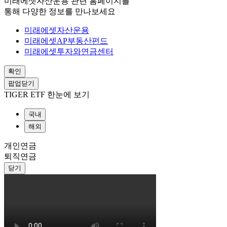
미래에셋자산운용 관련 홈페이지를
통해 다양한 정보를 만나보세요
미래에셋자산운용
미래에셋AP부동산펀드
미래에셋투자와연금센터
확인
팝업닫기
TIGER ETF 한눈에 보기
국내
해외
개인연금
퇴직연금
닫기