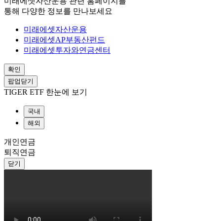
미래에셋자산운용 관련 홈페이지를
통해 다양한 정보를 만나보세요
미래에셋자산운용
미래에셋AP부동산펀드
미래에셋투자와연금센터
확인
팝업닫기
TIGER ETF 한눈에 보기
국내
해외
개인연금
퇴직연금
닫기