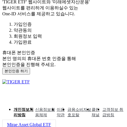
'TIGER ETF'
웹사이트와
'미래에셋자산운용'
웹사이트를 편리하게 이용하실수 있는
One-ID 서비스를 제공하고 있습니다.
가입인증
약관동의
회원정보 입력
가입완료
휴대폰 본인인증
본인 명의의 휴대폰 번호 인증을 통해
본인인증을 진행해 주세요.
본인인증 하기
개인정보처
신용정보활
이용
금융소비자보
클린
고객정보 취
리방침
용체제
약관
호포탈
채널
급방침
Mirae Asset Global ETF