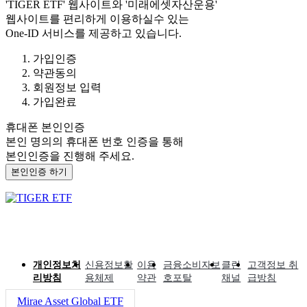
'TIGER ETF'
웹사이트와
'미래에셋자산운용'
웹사이트를 편리하게 이용하실수 있는
One-ID 서비스를 제공하고 있습니다.
가입인증
약관동의
회원정보 입력
가입완료
휴대폰 본인인증
본인 명의의 휴대폰 번호 인증을 통해
본인인증을 진행해 주세요.
본인인증 하기
개인정보처
신용정보활
이용
금융소비자보
클린
고객정보 취
리방침
용체제
약관
호포탈
채널
급방침
Mirae Asset Global ETF