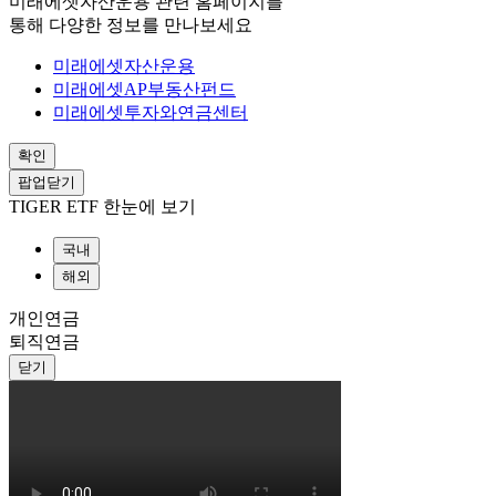
미래에셋자산운용 관련 홈페이지를
통해 다양한 정보를 만나보세요
미래에셋자산운용
미래에셋AP부동산펀드
미래에셋투자와연금센터
확인
팝업닫기
TIGER ETF 한눈에 보기
국내
해외
개인연금
퇴직연금
닫기