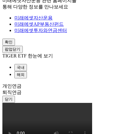
미래에셋자산운용 관련 홈페이지를
통해 다양한 정보를 만나보세요
미래에셋자산운용
미래에셋AP부동산펀드
미래에셋투자와연금센터
확인
팝업닫기
TIGER ETF 한눈에 보기
국내
해외
개인연금
퇴직연금
닫기