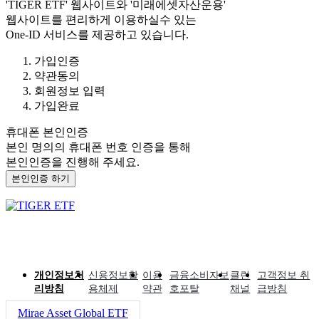
'TIGER ETF'
웹사이트와
'미래에셋자산운용'
웹사이트를 편리하게 이용하실수 있는
One-ID 서비스를 제공하고 있습니다.
가입인증
약관동의
회원정보 입력
가입완료
휴대폰 본인인증
본인 명의의 휴대폰 번호 인증을 통해
본인인증을 진행해 주세요.
본인인증 하기
개인정보처
신용정보활
이용
금융소비자보
클린
고객정보 취
리방침
용체제
약관
호포탈
채널
급방침
Mirae Asset Global ETF