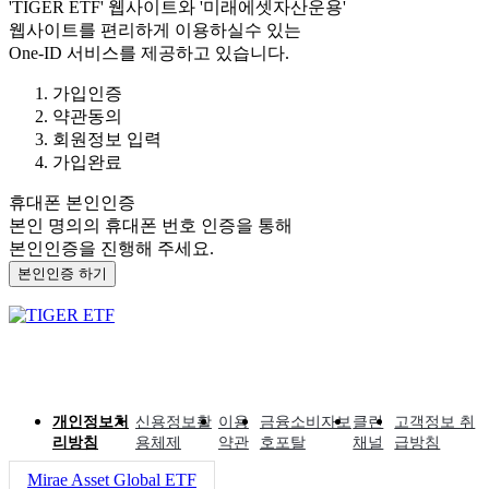
'TIGER ETF'
웹사이트와
'미래에셋자산운용'
웹사이트를 편리하게 이용하실수 있는
One-ID 서비스를 제공하고 있습니다.
가입인증
약관동의
회원정보 입력
가입완료
휴대폰 본인인증
본인 명의의 휴대폰 번호 인증을 통해
본인인증을 진행해 주세요.
본인인증 하기
개인정보처
신용정보활
이용
금융소비자보
클린
고객정보 취
리방침
용체제
약관
호포탈
채널
급방침
Mirae Asset Global ETF