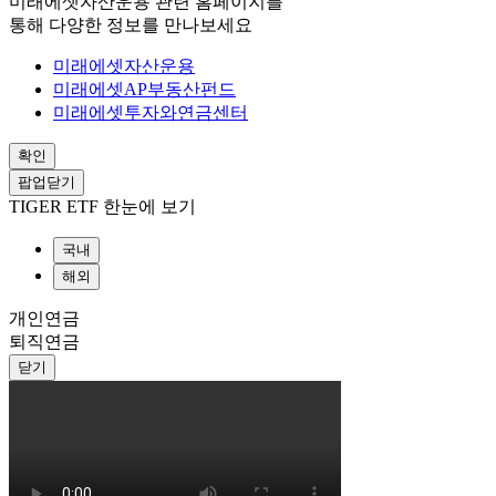
미래에셋자산운용 관련 홈페이지를
통해 다양한 정보를 만나보세요
미래에셋자산운용
미래에셋AP부동산펀드
미래에셋투자와연금센터
확인
팝업닫기
TIGER ETF 한눈에 보기
국내
해외
개인연금
퇴직연금
닫기