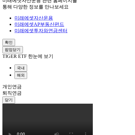
미래에셋자산운용 관련 홈페이지를
통해 다양한 정보를 만나보세요
미래에셋자산운용
미래에셋AP부동산펀드
미래에셋투자와연금센터
확인
팝업닫기
TIGER ETF 한눈에 보기
국내
해외
개인연금
퇴직연금
닫기