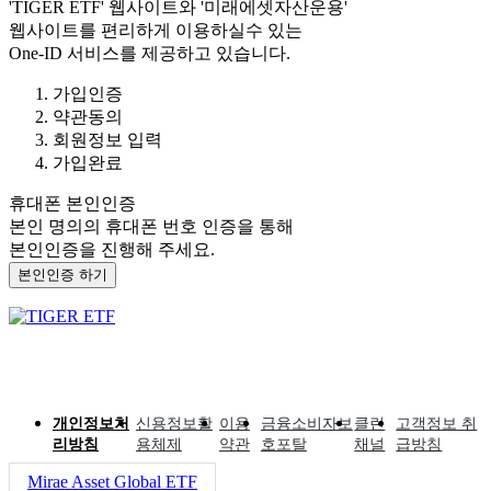
'TIGER ETF'
웹사이트와
'미래에셋자산운용'
웹사이트를 편리하게 이용하실수 있는
One-ID 서비스를 제공하고 있습니다.
가입인증
약관동의
회원정보 입력
가입완료
휴대폰 본인인증
본인 명의의 휴대폰 번호 인증을 통해
본인인증을 진행해 주세요.
본인인증 하기
개인정보처
신용정보활
이용
금융소비자보
클린
고객정보 취
리방침
용체제
약관
호포탈
채널
급방침
Mirae Asset Global ETF