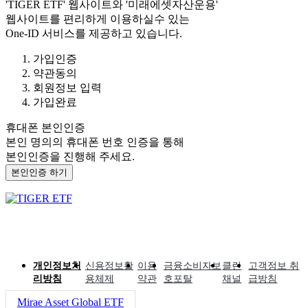
'TIGER ETF'
웹사이트와
'미래에셋자산운용'
웹사이트를 편리하게 이용하실수 있는
One-ID 서비스를 제공하고 있습니다.
가입인증
약관동의
회원정보 입력
가입완료
휴대폰 본인인증
본인 명의의 휴대폰 번호 인증을 통해
본인인증을 진행해 주세요.
본인인증 하기
개인정보처
신용정보활
이용
금융소비자보
클린
고객정보 취
리방침
용체제
약관
호포탈
채널
급방침
Mirae Asset Global ETF