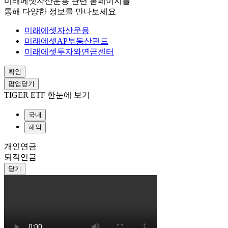
미래에셋자산운용 관련 홈페이지를
통해 다양한 정보를 만나보세요
미래에셋자산운용
미래에셋AP부동산펀드
미래에셋투자와연금센터
확인
팝업닫기
TIGER ETF 한눈에 보기
국내
해외
개인연금
퇴직연금
닫기