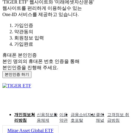
'TIGER ETF'
웹사이트와
'미래에셋자산운용'
웹사이트를 편리하게 이용하실수 있는
One-ID 서비스를 제공하고 있습니다.
가입인증
약관동의
회원정보 입력
가입완료
휴대폰 본인인증
본인 명의의 휴대폰 번호 인증을 통해
본인인증을 진행해 주세요.
본인인증 하기
개인정보처
신용정보활
이용
금융소비자보
클린
고객정보 취
리방침
용체제
약관
호포탈
채널
급방침
Mirae Asset Global ETF