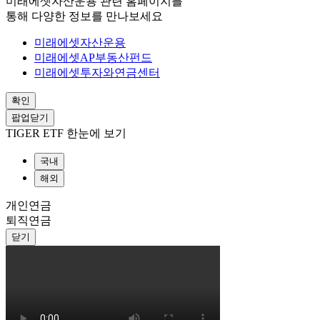
미래에셋자산운용 관련 홈페이지를
통해 다양한 정보를 만나보세요
미래에셋자산운용
미래에셋AP부동산펀드
미래에셋투자와연금센터
확인
팝업닫기
TIGER ETF 한눈에 보기
국내
해외
개인연금
퇴직연금
닫기