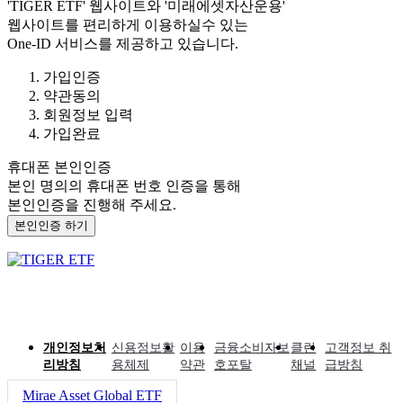
'TIGER ETF'
웹사이트와
'미래에셋자산운용'
웹사이트를 편리하게 이용하실수 있는
One-ID 서비스를 제공하고 있습니다.
가입인증
약관동의
회원정보 입력
가입완료
휴대폰 본인인증
본인 명의의 휴대폰 번호 인증을 통해
본인인증을 진행해 주세요.
본인인증 하기
개인정보처
신용정보활
이용
금융소비자보
클린
고객정보 취
리방침
용체제
약관
호포탈
채널
급방침
Mirae Asset Global ETF