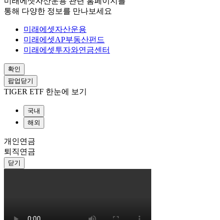
미래에셋자산운용 관련 홈페이지를
통해 다양한 정보를 만나보세요
미래에셋자산운용
미래에셋AP부동산펀드
미래에셋투자와연금센터
확인
팝업닫기
TIGER ETF 한눈에 보기
국내
해외
개인연금
퇴직연금
닫기