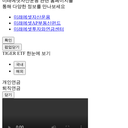
미래에셋자산운용 관련 홈페이지를
통해 다양한 정보를 만나보세요
미래에셋자산운용
미래에셋AP부동산펀드
미래에셋투자와연금센터
확인
팝업닫기
TIGER ETF 한눈에 보기
국내
해외
개인연금
퇴직연금
닫기