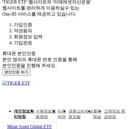
'TIGER ETF'
웹사이트와
'미래에셋자산운용'
웹사이트를 편리하게 이용하실수 있는
One-ID 서비스를 제공하고 있습니다.
가입인증
약관동의
회원정보 입력
가입완료
휴대폰 본인인증
본인 명의의 휴대폰 번호 인증을 통해
본인인증을 진행해 주세요.
본인인증 하기
개인정보처
신용정보활
이용
금융소비자보
클린
고객정보 취
리방침
용체제
약관
호포탈
채널
급방침
Mirae Asset Global ETF