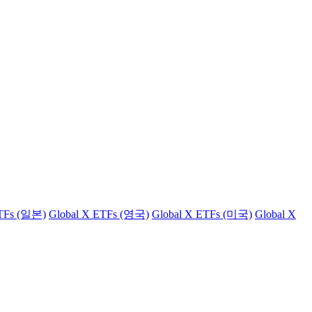
ETFs (일본)
Global X ETFs (영국)
Global X ETFs (미국)
Global X