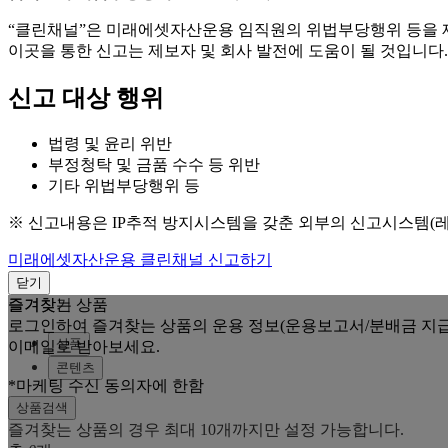
“클린채널”은 미래에셋자산운용 임직원의 위법부당행위 등을
이곳을 통한 신고는 제보자 및 회사 발전에 도움이 될 것입니다.
신고 대상 행위
법령 및 윤리 위반
부정청탁 및 금품 수수 등 위반
기타 위법부당행위 등
※ 신고내용은 IP추적 방지시스템을 갖춘 외부의 신고시스템(
미래에셋자산운용 클린채널 신고하기
닫기
즐겨찾는 상품
즐겨찾기
로그인하여 즐겨찾는 상품의 운용 정보(운용보고서/분배금 지급
상품
이메일로 받아보세요.
콘텐츠
*마케팅 수신 동의자에 한함
상품검색
즐겨찾는 상품의 경우 최대 10개까지만 설정 가능합니다.