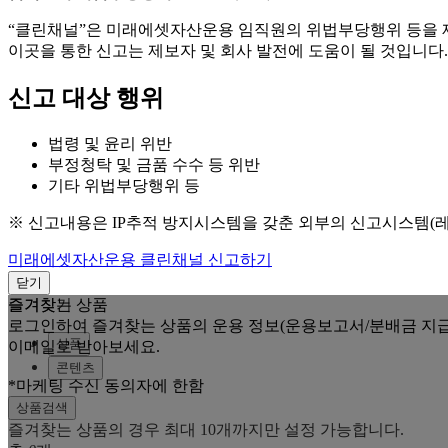
“클린채널”은 미래에셋자산운용 임직원의 위법부당행위 등을
이곳을 통한 신고는 제보자 및 회사 발전에 도움이 될 것입니다.
신고 대상 행위
법령 및 윤리 위반
부정청탁 및 금품 수수 등 위반
기타 위법부당행위 등
※ 신고내용은 IP추적 방지시스템을 갖춘 외부의 신고시스템(
미래에셋자산운용 클린채널 신고하기
닫기
즐겨찾는 상품
즐겨찾기
로그인하여 즐겨찾는 상품의 운용 정보(운용보고서/분배금 지급
상품
이메일로 받아보세요.
콘텐츠
*마케팅 수신 동의자에 한함
상품검색
즐겨찾는 상품의 경우 최대 10개까지만 설정 가능합니다.