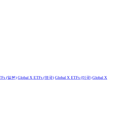
ETFs (일본)
Global X ETFs (영국)
Global X ETFs (미국)
Global X