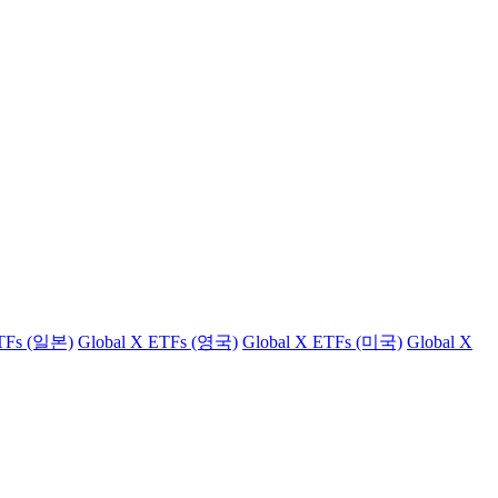
ETFs (일본)
Global X ETFs (영국)
Global X ETFs (미국)
Global X