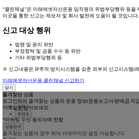
“클린채널”은 미래에셋자산운용 임직원의 위법부당행위 등을
이곳을 통한 신고는 제보자 및 회사 발전에 도움이 될 것입니다.
신고 대상 행위
법령 및 윤리 위반
부정청탁 및 금품 수수 등 위반
기타 위법부당행위 등
※ 신고내용은 IP추적 방지시스템을 갖춘 외부의 신고시스템(
미래에셋자산운용 클린채널 신고하기
닫기
즐겨찾는 상품
즐겨찾기
로그인하여 즐겨찾는 상품의 운용 정보(운용보고서/분배금 지급
상품
이메일로 받아보세요.
콘텐츠
*마케팅 수신 동의자에 한함
상품검색
즐겨찾는 상품의 경우 최대 10개까지만 설정 가능합니다.