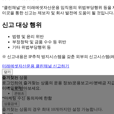
“클린채널”은 미래에셋자산운용 임직원의 위법부당행위 등을
이곳을 통한 신고는 제보자 및 회사 발전에 도움이 될 것입니다.
신고 대상 행위
법령 및 윤리 위반
부정청탁 및 금품 수수 등 위반
기타 위법부당행위 등
※ 신고내용은 IP추적 방지시스템을 갖춘 외부의 신고시스템(
미래에셋자산운용 클린채널 신고하기
닫기
즐겨찾는 상품
즐겨찾기
로그인하여 즐겨찾는 상품의 운용 정보(운용보고서/분배금 지급
상품
이메일로 받아보세요.
콘텐츠
*마케팅 수신 동의자에 한함
상품검색
즐겨찾는 상품의 경우 최대 10개까지만 설정 가능합니다.