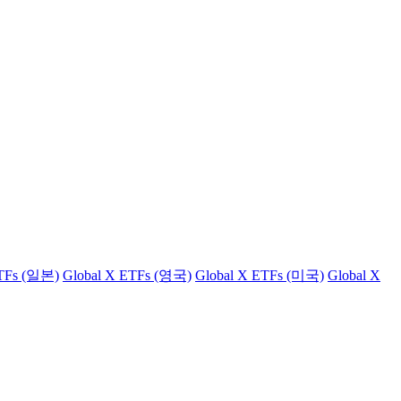
ETFs (일본)
Global X ETFs (영국)
Global X ETFs (미국)
Global X