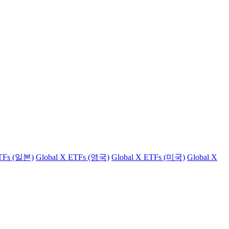
ETFs (일본)
Global X ETFs (영국)
Global X ETFs (미국)
Global X