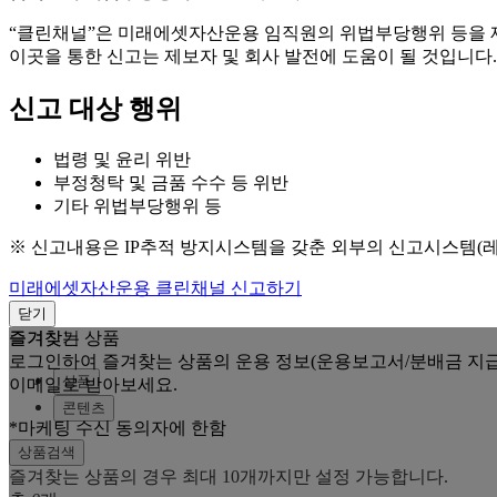
“클린채널”은 미래에셋자산운용 임직원의 위법부당행위 등을
이곳을 통한 신고는 제보자 및 회사 발전에 도움이 될 것입니다.
신고 대상 행위
법령 및 윤리 위반
부정청탁 및 금품 수수 등 위반
기타 위법부당행위 등
※ 신고내용은 IP추적 방지시스템을 갖춘 외부의 신고시스템(
미래에셋자산운용 클린채널 신고하기
닫기
즐겨찾는 상품
즐겨찾기
로그인하여 즐겨찾는 상품의 운용 정보(운용보고서/분배금 지급
상품
이메일로 받아보세요.
콘텐츠
*마케팅 수신 동의자에 한함
상품검색
즐겨찾는 상품의 경우 최대 10개까지만 설정 가능합니다.