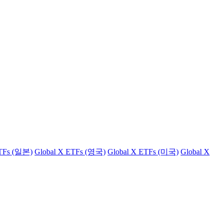
ETFs (일본)
Global X ETFs (영국)
Global X ETFs (미국)
Global X