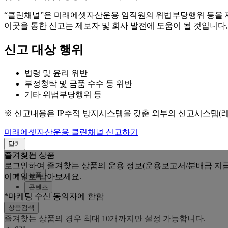
“클린채널”은 미래에셋자산운용 임직원의 위법부당행위 등을
이곳을 통한 신고는 제보자 및 회사 발전에 도움이 될 것입니다.
신고 대상 행위
법령 및 윤리 위반
부정청탁 및 금품 수수 등 위반
기타 위법부당행위 등
※ 신고내용은 IP추적 방지시스템을 갖춘 외부의 신고시스템(
미래에셋자산운용 클린채널 신고하기
닫기
즐겨찾는 상품
즐겨찾기
로그인하여 즐겨찾는 상품의 운용 정보(운용보고서/분배금 지급
상품
이메일로 받아보세요.
콘텐츠
*마케팅 수신 동의자에 한함
상품검색
즐겨찾는 상품의 경우 최대 10개까지만 설정 가능합니다.