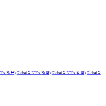
ETFs (일본)
Global X ETFs (영국)
Global X ETFs (미국)
Global X