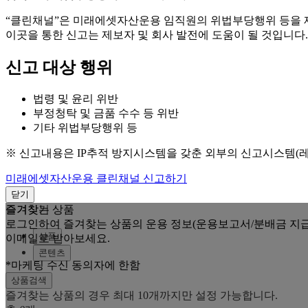
“클린채널”은 미래에셋자산운용 임직원의 위법부당행위 등을
이곳을 통한 신고는 제보자 및 회사 발전에 도움이 될 것입니다.
신고 대상 행위
법령 및 윤리 위반
부정청탁 및 금품 수수 등 위반
기타 위법부당행위 등
※ 신고내용은 IP추적 방지시스템을 갖춘 외부의 신고시스템(
미래에셋자산운용 클린채널 신고하기
닫기
즐겨찾는 상품
즐겨찾기
로그인하여 즐겨찾는 상품의 운용 정보(운용보고서/분배금 지급
상품
이메일로 받아보세요.
콘텐츠
*마케팅 수신 동의자에 한함
상품검색
즐겨찾는 상품의 경우 최대 10개까지만 설정 가능합니다.