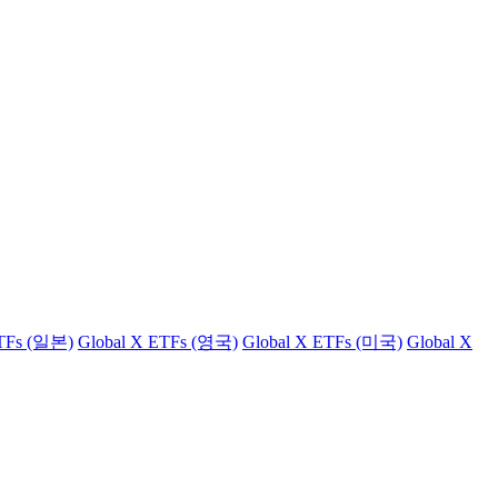
ETFs (일본)
Global X ETFs (영국)
Global X ETFs (미국)
Global X