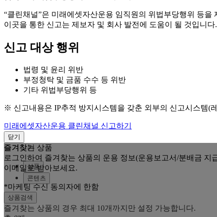
“클린채널”은 미래에셋자산운용 임직원의 위법부당행위 등을
이곳을 통한 신고는 제보자 및 회사 발전에 도움이 될 것입니다.
신고 대상 행위
법령 및 윤리 위반
부정청탁 및 금품 수수 등 위반
기타 위법부당행위 등
※ 신고내용은 IP추적 방지시스템을 갖춘 외부의 신고시스템(
미래에셋자산운용 클린채널 신고하기
닫기
즐겨찾는 상품
즐겨찾기
로그인하여 즐겨찾는 상품의 운용 정보(운용보고서/분배금 지급
상품
이메일로 받아보세요.
콘텐츠
*마케팅 수신 동의자에 한함
상품검색
즐겨찾는 상품의 경우 최대 10개까지만 설정 가능합니다.