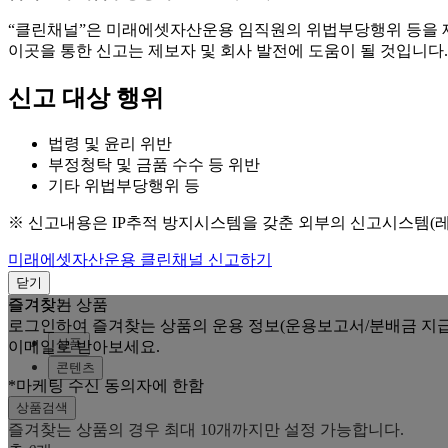
“클린채널”은 미래에셋자산운용 임직원의 위법부당행위 등을
이곳을 통한 신고는 제보자 및 회사 발전에 도움이 될 것입니다.
신고 대상 행위
법령 및 윤리 위반
부정청탁 및 금품 수수 등 위반
기타 위법부당행위 등
※ 신고내용은 IP추적 방지시스템을 갖춘 외부의 신고시스템(
미래에셋자산운용 클린채널 신고하기
닫기
즐겨찾는 상품
즐겨찾기
로그인하여 즐겨찾는 상품의 운용 정보(운용보고서/분배금 지급
상품
이메일로 받아보세요.
콘텐츠
*마케팅 수신 동의자에 한함
상품검색
즐겨찾는 상품의 경우 최대 10개까지만 설정 가능합니다.