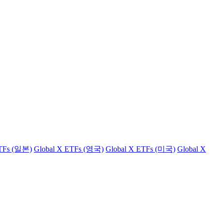
ETFs (일본)
Global X ETFs (영국)
Global X ETFs (미국)
Global X