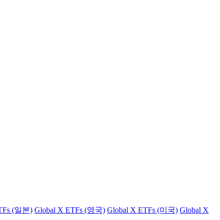
ETFs (일본)
Global X ETFs (영국)
Global X ETFs (미국)
Global X