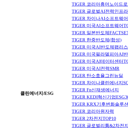
TIGER 코리아휴머노이드
TIGER 글로벌AI전력인프
TIGER 차이나AI소프트웨어
TIGER 미국AI소프트웨어TOP
TIGER 일본반도체FACTSE
TIGER 한중반도체(합성)
TIGER 미국AI반도체팹리스
TIGER 미국필라델피아A
TIGER 미국AI데이터센터TOP
TIGER 미국AI전력SMR
TIGER 탄소효율그린뉴딜
TIGER 차이나클린에너지SO
TIGER Fn신재생에너지
클린에너지/ESG
TIGER KEDI혁신기업ESG3
TIGER KRX기후변화솔루
TIGER 코리아원자력
TIGER 2차전지TOP10
TIGER 글로벌리튬&2차전지S