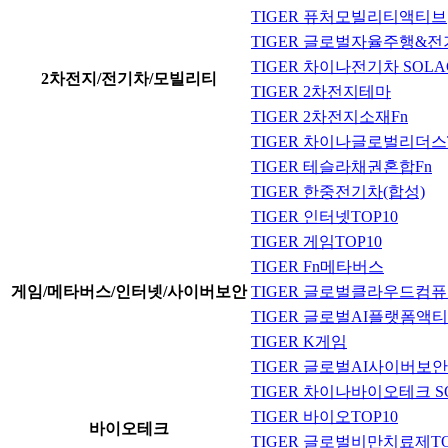
TIGER 퓨처모빌리티액티브
TIGER 글로벌자율주행&전기
TIGER 차이나전기차 SOLA
2차전지/전기차/모빌리티
TIGER 2차전지테마
TIGER 2차전지소재Fn
TIGER 차이나글로벌리더스T
TIGER 테슬라채권혼합Fn
TIGER 한중전기차(합성)
TIGER 인터넷TOP10
TIGER 게임TOP10
TIGER Fn메타버스
게임/메타버스/인터넷/사이버보안
TIGER 글로벌클라우드컴퓨
TIGER 글로벌AI플랫폼액
TIGER K게임
TIGER 글로벌AI사이버보안
TIGER 차이나바이오테크 SO
TIGER 바이오TOP10
바이오테크
TIGER 글로벌비만치료제TOP2