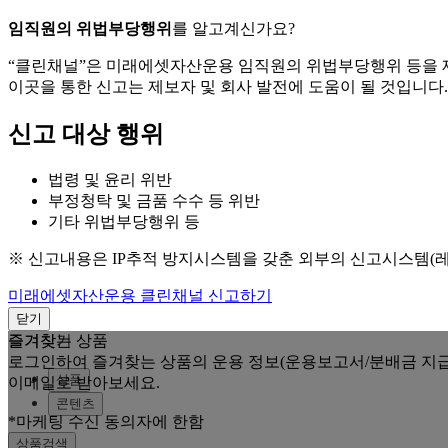
임직원의 위법부당행위
를 알고계신가요?
“클린채널”은 미래에셋자산운용 임직원의 위법부당행위 등을
이곳을 통한 신고는 제보자 및 회사 발전에 도움이 될 것입니다.
신고 대상 행위
법령 및 윤리 위반
부정청탁 및 금품 수수 등 위반
기타 위법부당행위 등
※ 신고내용은 IP추적 방지시스템을 갖춘 외부의 신고시스템(
미래에셋자산운용 클린채널 신고하기
닫기
즐겨찾는 상품
즐겨찾기
로그인하여 즐겨찾는 상품의 운용 정보(운용보고서/분배금 지급
상품
이메일로 받아보세요.
콘텐츠
*마케팅 수신 동의자에 한함
상품검색