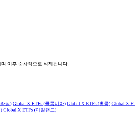
관되며 이후 순차적으로 삭제됩니다.
(브라질)
Global X ETFs (콜롬비아)
Global X ETFs (홍콩)
Global X 
)
Global X ETFs (아일랜드)