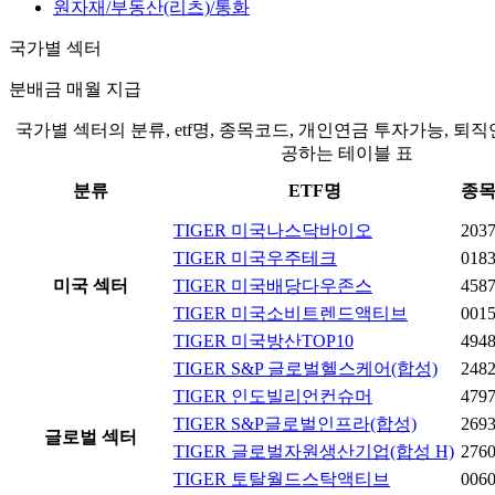
원자재/부동산(리츠)/통화
국가별 섹터
분배금 매월 지급
국가별 섹터의 분류, etf명, 종목코드, 개인연금 투자가능, 퇴
공하는 테이블 표
분류
ETF명
종
TIGER 미국나스닥바이오
203
TIGER 미국우주테크
0183
미국 섹터
TIGER 미국배당다우존스
458
TIGER 미국소비트렌드액티브
001
TIGER 미국방산TOP10
494
TIGER S&P 글로벌헬스케어(합성)
248
TIGER 인도빌리언컨슈머
479
TIGER S&P글로벌인프라(합성)
269
글로벌 섹터
TIGER 글로벌자원생산기업(합성 H)
276
TIGER 토탈월드스탁액티브
006