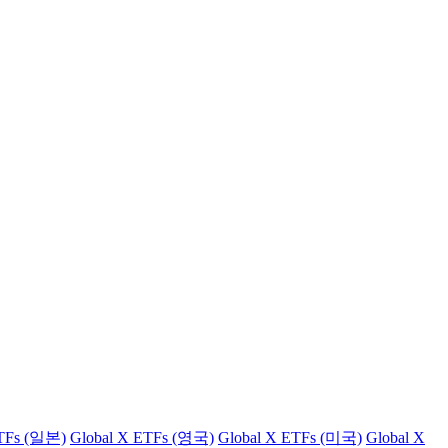
ETFs (일본)
Global X ETFs (영국)
Global X ETFs (미국)
Global X