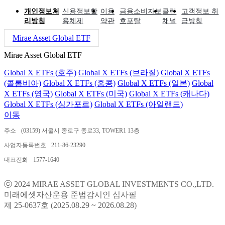
개인정보처
신용정보활
이용
금융소비자보
클린
고객정보 취
리방침
용체제
약관
호포탈
채널
급방침
Mirae Asset Global ETF
Mirae Asset Global ETF
Global X ETFs (호주)
Global X ETFs (브라질)
Global X ETFs
(콜롬비아)
Global X ETFs (홍콩)
Global X ETFs (일본)
Global
X ETFs (영국)
Global X ETFs (미국)
Global X ETFs (캐나다)
Global X ETFs (싱가포르)
Global X ETFs (아일랜드)
이동
주소
(03159) 서울시 종로구 종로33, TOWER1 13층
사업자등록번호
211-86-23290
대표전화
1577-1640
ⓒ 2024 MIRAE ASSET GLOBAL INVESTMENTS CO.,LTD.
미래에셋자산운용 준법감시인 심사필
제 25-0637호 (2025.08.29 ~ 2026.08.28)