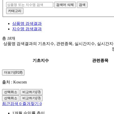
검색어 삭제
검색
카테고리
상품명 검색결과
지수명 검색결과
총
18
개
상품명 검색결과의 기초지수, 관련종목, 실시간지수, 실시간지수
기초지수
관련종목
더보기(
0
/
18
)
출처 : Koscom
선택취소
비교하기(
/
3
)
선택취소
비교하기(
/
3
)
최근검색
0
즐겨찾기
0
1개월 수익률 추이