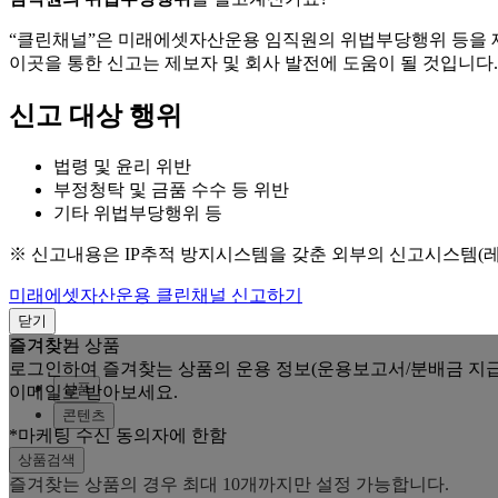
“클린채널”은 미래에셋자산운용 임직원의 위법부당행위 등을
이곳을 통한 신고는 제보자 및 회사 발전에 도움이 될 것입니다.
신고 대상 행위
법령 및 윤리 위반
부정청탁 및 금품 수수 등 위반
기타 위법부당행위 등
※ 신고내용은 IP추적 방지시스템을 갖춘 외부의 신고시스템(
미래에셋자산운용 클린채널 신고하기
닫기
즐겨찾는 상품
즐겨찾기
로그인하여 즐겨찾는 상품의 운용 정보(운용보고서/분배금 지급
상품
이메일로 받아보세요.
콘텐츠
*마케팅 수신 동의자에 한함
상품검색
즐겨찾는 상품의 경우 최대 10개까지만 설정 가능합니다.