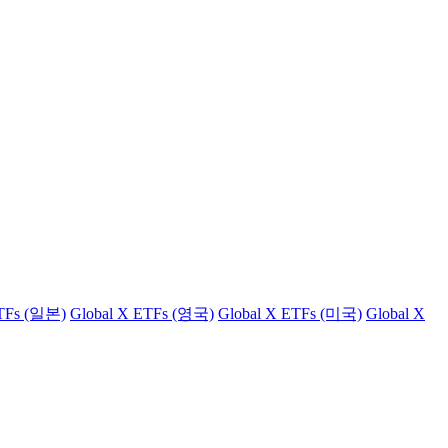
ETFs (일본)
Global X ETFs (영국)
Global X ETFs (미국)
Global X