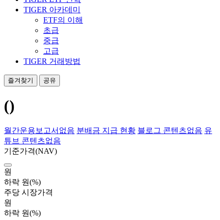
TIGER 아카데미
ETF의 이해
초급
중급
고급
TIGER 거래방법
즐겨찾기
공유
()
월간운용보고서
없음
분배금 지급 현황
블로그 콘텐츠
없음
유
튜브 콘텐츠
없음
기준가격
(NAV)
원
하락
원
(%)
주당 시장가격
원
하락
원
(%)