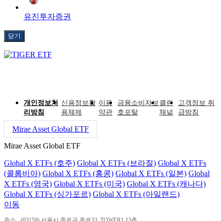
유진투자증권
닫기
개인정보처
신용정보활
이용
금융소비자보
클린
고객정보 취
리방침
용체제
약관
호포탈
채널
급방침
Mirae Asset Global ETF
Mirae Asset Global ETF
Global X ETFs (호주)
Global X ETFs (브라질)
Global X ETFs
(콜롬비아)
Global X ETFs (홍콩)
Global X ETFs (일본)
Global
X ETFs (영국)
Global X ETFs (미국)
Global X ETFs (캐나다)
Global X ETFs (싱가포르)
Global X ETFs (아일랜드)
이동
주소
(03159) 서울시 종로구 종로33, TOWER1 13층