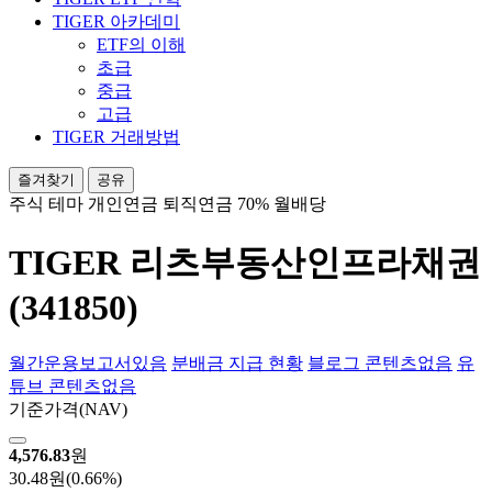
TIGER 아카데미
ETF의 이해
초급
중급
고급
TIGER 거래방법
즐겨찾기
공유
주식
테마
개인연금
퇴직연금 70%
월배당
TIGER 리츠부동산인프라채권
(341850)
월간운용보고서
있음
분배금 지급 현황
블로그 콘텐츠
없음
유
튜브 콘텐츠
없음
기준가격
(NAV)
4,576.83
원
30.48원
(0.66%)