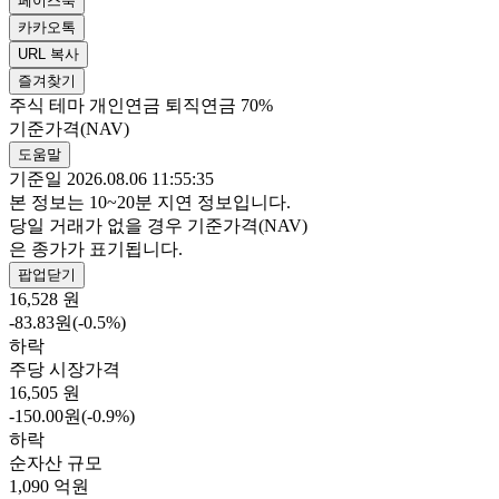
페이스북
카카오톡
URL 복사
즐겨찾기
주식
테마
개인연금
퇴직연금 70%
기준가격(NAV)
도움말
기준일 2026.08.06 11:55:35
본 정보는 10~20분 지연 정보입니다.
당일 거래가 없을 경우 기준가격(NAV)
은 종가가 표기됩니다.
팝업닫기
16,528
원
-83.83원(-0.5%)
하락
주당 시장가격
16,505
원
-150.00원(-0.9%)
하락
순자산 규모
1,090
억원