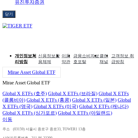
유진투자증권
닫기
개인정보처
신용정보활
이용
금융소비자보
클린
고객정보 취
리방침
용체제
약관
호포탈
채널
급방침
Mirae Asset Global ETF
Mirae Asset Global ETF
Global X ETFs (호주)
Global X ETFs (브라질)
Global X ETFs
(콜롬비아)
Global X ETFs (홍콩)
Global X ETFs (일본)
Global
X ETFs (영국)
Global X ETFs (미국)
Global X ETFs (캐나다)
Global X ETFs (싱가포르)
Global X ETFs (아일랜드)
이동
주소
(03159) 서울시 종로구 종로33, TOWER1 13층
사업자등록번호
211-86-23290