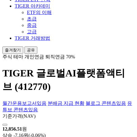
TIGER 아카데미
ETF의 이해
초급
중급
고급
TIGER 거래방법
즐겨찾기
공유
주식
테마
개인연금
퇴직연금 70%
TIGER 글로벌AI플랫폼액티
브 (412770)
월간운용보고서
있음
분배금 지급 현황
블로그 콘텐츠
있음
유
튜브 콘텐츠
있음
기준가격
(NAV)
12,856.51
원
상승
-7.16원
(-0.06%)