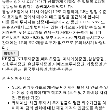
유통시장에서 ETF 매매가 원활하게 이뤄질 수 있도록 ETF의
유동성을 책임지는 증권회사를 말합니다.
통상 AP 중에서 1개사 이상이 LP로 지정되며, LP는 일정 수준
의 호가범위 안에서 매수와 매도 물량을 공급해야 합니다.
이를 통해 투자자는 장중 대부분의 시간 동안 ETF의 NAV 또
는 iNAV에서 크게 벗어나지 않는 가격으로 거래할 수 있으며,
거래량이 낮은 ETF라도 언제든지 거래가 가능하게 됩니다.
(다만, 오전 9:00 ~ 9:05 및 오후 3:20 ~ 3:30 까지의 동시호가시
간대에는 LP의 호가제공 의무가 없으므로 유의하시기 바랍니
다.)
팝업닫기
KB증권 ,NH투자증권 ,메리츠증권 ,미래에셋증권 ,삼성증권 ,
신한투자증권 ,유진투자증권 ,이베스트투자증권 ,키움증권 ,하
이투자증권 ,한국투자증권 ,한화투자증권
※ 확인해주세요
YTM: 만기수익률로 채권을 만기까지 보유 시 얻을 수 있
는 예상 수익률에 대한 참고지표 (보수 및 기타비용 차감
전, 연환산 기준)
듀레이션: 채권 투자 시 투자원금의 평균 회수기간을 의
미하며, 금리 변화에 대한 채권 가격의 민감도를 측정하