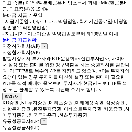
과표 증분) X 15.4% 분배금은 배당소득세 과세 : Min(현금분배
금, 과표증분) X 15.4%
분배금 지급 기준일
- 지급기준일 : 1,4,7,10 마지막영업일, 회계기간종료일(비영업
일인경우 직전영업일)
- 지급시기 : 지급기준일 익영업일로부터 제7영업일 이내
분배금 지급현황
지정참가회사(AP)
?
지정참가회사(AP)
발행시장에서 투자자와 ETF운용회사(집합투자업자) 사이에
서 설정 또는 환매를 위한 창구역할을 하는 증권회사를 말합니
다. 각 ETF별로 복수의 AP를 지정하고 있으며, AP는 투자자의
요청이 있는 경우 투자자를 대신해 설정 또는 환매에 필요한
PDF를 직접 매매해 줌으로써 투자자가 현금만으로 ETF를 설
정 또는 환매할 수 있도록 지원해 주기도 합니다.
팝업닫기
KB증권 ,NH투자증권 ,메리츠증권 ,미래에셋증권 ,삼성증권 ,
신한투자증권 ,유진투자증권 ,이베스트투자증권 ,키움증권 ,하
이투자증권 ,한국투자증권 ,한화투자증권
유동성공급자(LP)
?
유동성공급자(LP)