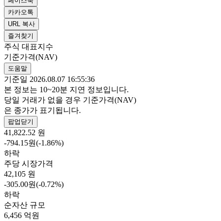
페이스북
카카오톡
URL 복사
즐겨찾기
주식
대표지수
기준가격(NAV)
도움말
기준일 2026.08.07 16:55:36
본 정보는 10~20분 지연 정보입니다.
당일 거래가 없을 경우 기준가격(NAV)
은 종가가 표기됩니다.
팝업닫기
41,822.52
원
-794.15원(-1.86%)
하락
주당 시장가격
42,105
원
-305.00원(-0.72%)
하락
순자산 규모
6,456
억원