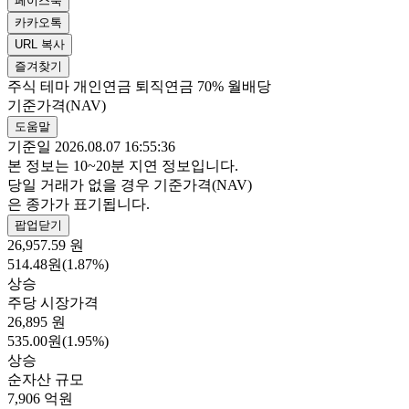
페이스북
카카오톡
URL 복사
즐겨찾기
주식
테마
개인연금
퇴직연금 70%
월배당
기준가격(NAV)
도움말
기준일 2026.08.07 16:55:36
본 정보는 10~20분 지연 정보입니다.
당일 거래가 없을 경우 기준가격(NAV)
은 종가가 표기됩니다.
팝업닫기
26,957.59
원
514.48원(1.87%)
상승
주당 시장가격
26,895
원
535.00원(1.95%)
상승
순자산 규모
7,906
억원